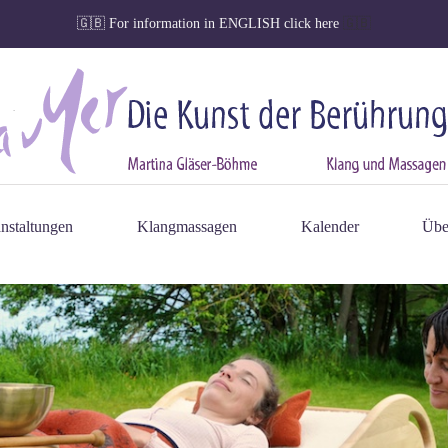
🇬🇧
For information in ENGLISH click here
🇬🇧
nstaltungen
Klangmassagen
Kalender
Übe