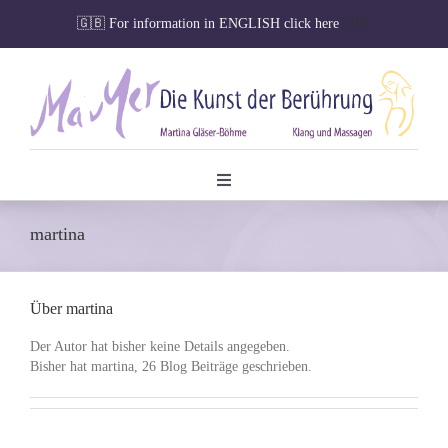
Zum
🇬🇧
For information in ENGLISH click here
🇬🇧
Inhalt
springen
Toggle
Navigation
Willkommen
martina
Seminare
Über
martina
Veranstaltungen
Der Autor hat bisher keine Details angegeben.
Bisher hat martina, 26 Blog Beiträge geschrieben.
Klangmassagen
Kalender