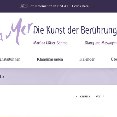
🇬🇧
For information in ENGLISH click here
🇬🇧
anstaltungen
Klangmassagen
Kalender
Übe
15
Zurück
Vor